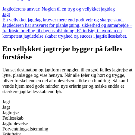
Jagtlederens ansvar: Nøglen til en tryg og vellykket jagtdag
Jagt
En vellykket jagtdag kræver mere end godt vejr og skarpe skud.
Jagtlederen har ansvaret for planlægning, sikkerhed og samarbejde –
fra første briefing til dagens afslutning. Få indsigt i, hvordan en
kompetent jagtledelse skaber tryghed og succes i jagtfællesskabet.
En vellykket jagtrejse bygger på fælles
forståelse
Uanset destination og jagtform er nøglen til en god fælles jagtrejse at
lytte, planlægge og vise hensyn. Når alle føler sig hørt og trygge,
bliver forskellene en del af oplevelsen – ikke en hindring. Så kan I
vende hjem med gode minder, nye erfaringer og måske endda et
stærkere jagtfællesskab end før.
Jagt
Jagt
Jagtrejse
Fællesskab
Jagtoplevelse
Forventningsafstemning
Friluftsliv