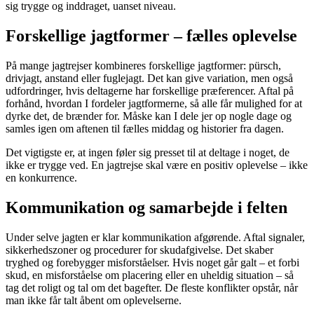
sig trygge og inddraget, uanset niveau.
Forskellige jagtformer – fælles oplevelse
På mange jagtrejser kombineres forskellige jagtformer: pürsch,
drivjagt, anstand eller fuglejagt. Det kan give variation, men også
udfordringer, hvis deltagerne har forskellige præferencer. Aftal på
forhånd, hvordan I fordeler jagtformerne, så alle får mulighed for at
dyrke det, de brænder for. Måske kan I dele jer op nogle dage og
samles igen om aftenen til fælles middag og historier fra dagen.
Det vigtigste er, at ingen føler sig presset til at deltage i noget, de
ikke er trygge ved. En jagtrejse skal være en positiv oplevelse – ikke
en konkurrence.
Kommunikation og samarbejde i felten
Under selve jagten er klar kommunikation afgørende. Aftal signaler,
sikkerhedszoner og procedurer for skudafgivelse. Det skaber
tryghed og forebygger misforståelser. Hvis noget går galt – et forbi
skud, en misforståelse om placering eller en uheldig situation – så
tag det roligt og tal om det bagefter. De fleste konflikter opstår, når
man ikke får talt åbent om oplevelserne.