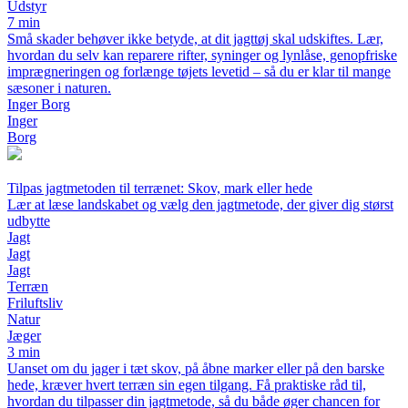
Udstyr
7 min
Små skader behøver ikke betyde, at dit jagttøj skal udskiftes. Lær,
hvordan du selv kan reparere rifter, syninger og lynlåse, genopfriske
imprægneringen og forlænge tøjets levetid – så du er klar til mange
sæsoner i naturen.
Inger Borg
Inger
Borg
Tilpas jagtmetoden til terrænet: Skov, mark eller hede
Lær at læse landskabet og vælg den jagtmetode, der giver dig størst
udbytte
Jagt
Jagt
Jagt
Terræn
Friluftsliv
Natur
Jæger
3 min
Uanset om du jager i tæt skov, på åbne marker eller på den barske
hede, kræver hvert terræn sin egen tilgang. Få praktiske råd til,
hvordan du tilpasser din jagtmetode, så du både øger chancen for