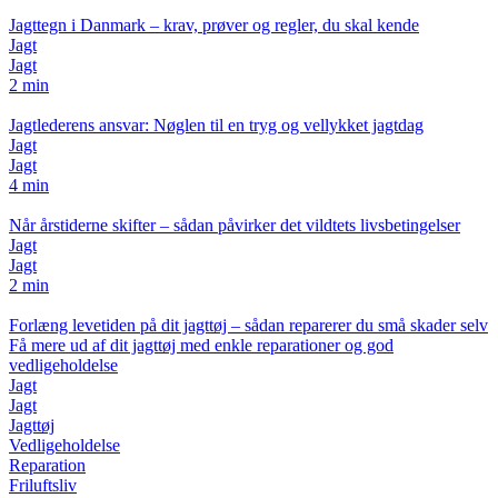
Jagttegn i Danmark – krav, prøver og regler, du skal kende
Jagt
Jagt
2 min
Jagtlederens ansvar: Nøglen til en tryg og vellykket jagtdag
Jagt
Jagt
4 min
Når årstiderne skifter – sådan påvirker det vildtets livsbetingelser
Jagt
Jagt
2 min
Forlæng levetiden på dit jagttøj – sådan reparerer du små skader selv
Få mere ud af dit jagttøj med enkle reparationer og god
vedligeholdelse
Jagt
Jagt
Jagttøj
Vedligeholdelse
Reparation
Friluftsliv