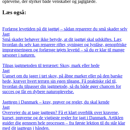
oplevelse, der styrker både venskaber og jagtglæde.
Læs også:
Forlæng levetiden på dit jagttøj – sådan reparerer du små skader selv
Jagt
Små skader behøver ikke betyde, at dit jagttøj skal udskiftes. Lær,
hvordan du selv kan reparere rifter, syninger og lynlåse, genopfriske
imprægneringen og forlænge tøjets levetid – så du er klar til mange
sæsoner i naturen.
Tilpas jagtmetoden til terrænet: Skov, mark eller hede
Jagt
Uanset om du jager i tæt skov, på åbne marker eller på den barske
hede, kræver hvert terræn sin egen tilgang. Få praktiske råd til,
hvordan du tilpasser din jagtmetode, så du både øger chancen for
succes og får en dybere naturoplevelse.
Jagttegn i Danmark – krav, prøver og regler, du skal kende
Jagt
Overvejer du at tage jagttegn? Få et klart overblik over kravene,
kurset, prøverne og de vigtigste regler for jagt i Danmark. Artiklen
guider dig gennem hele processen – fra første lektion til du står klar
med dit jagttegn i hånden.