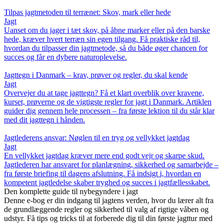
Tilpas jagtmetoden til terrænet: Skov, mark eller hede
Jagt
Uanset om du jager i tæt skov, på åbne marker eller på den barske
hede, kræver hvert terræn sin egen tilgang. Få praktiske råd til,
hvordan du tilpasser din jagtmetode, så du både øger chancen for
succes og får en dybere naturoplevelse.
Jagttegn i Danmark – krav, prøver og regler, du skal kende
Jagt
Overvejer du at tage jagttegn? Få et klart overblik over kravene,
kurset, prøverne og de vigtigste regler for jagt i Danmark. Artiklen
guider dig gennem hele processen – fra første lektion til du står klar
med dit jagttegn i hånden.
Jagtlederens ansvar: Nøglen til en tryg og vellykket jagtdag
Jagt
En vellykket jagtdag kræver mere end godt vejr og skarpe skud.
Jagtlederen har ansvaret for planlægning, sikkerhed og samarbejde –
fra første briefing til dagens afslutning. Få indsigt i, hvordan en
kompetent jagtledelse skaber tryghed og succes i jagtfællesskabet.
Den komplette guide til nybegyndere i jagt
Denne e-bog er din indgang til jagtens verden, hvor du lærer alt fra
de grundlæggende regler og sikkerhed til valg af rigtige våben og
udstyr. Få tips og tricks til at forberede dig til din første jagttur med