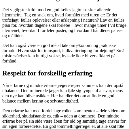
Det vigtigste skridt mod en god fælles jagtrejse sker allerede
hjemmefra. Tag en snak om, hvad formålet med turen er: Er det
trofæjagt, fælles oplevelser eller afslapning i naturen? Lav en fælles
plan for, hvordan dagene skal forløbe – hvor mange timer I vil bruge
i terrænet, hvordan I fordeler poster, og hvordan I håndterer pauser
og måltider.
Det kan også være en god idé at tale om økonomi og praktiske
forhold. Hvem står for transport, indkvartering og forplejning? Små
misforståelser kan hurtigt vokse, hvis de ikke bliver afklaret på
forhånd.
Respekt for forskellig erfaring
Når erfarne og mindre erfarne jægere rejser sammen, kan der opstå
ubalance. Den rutinerede jæger kan føle sig tynget af ansvar, mens
den nye kan blive usikker. Her handler det om at finde en god
balance mellem læring og selvstændighed.
Den erfarne kan med fordel tage rollen som mentor – dele viden om
sikkerhed, skudafstande og etik – uden at dominere. Den mindre
erfarne bør på sin side være åben for råd og samtidig tage ansvar for
sin egen forberedelse. En god tommelfingerregel er, at alle skal føle