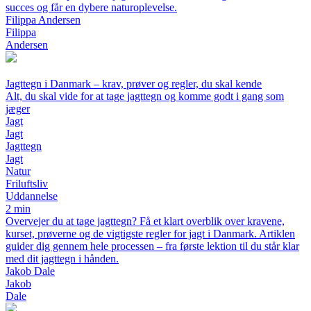
succes og får en dybere naturoplevelse.
Filippa Andersen
Filippa
Andersen
Jagttegn i Danmark – krav, prøver og regler, du skal kende
Alt, du skal vide for at tage jagttegn og komme godt i gang som
jæger
Jagt
Jagt
Jagttegn
Jagt
Natur
Friluftsliv
Uddannelse
2 min
Overvejer du at tage jagttegn? Få et klart overblik over kravene,
kurset, prøverne og de vigtigste regler for jagt i Danmark. Artiklen
guider dig gennem hele processen – fra første lektion til du står klar
med dit jagttegn i hånden.
Jakob Dale
Jakob
Dale