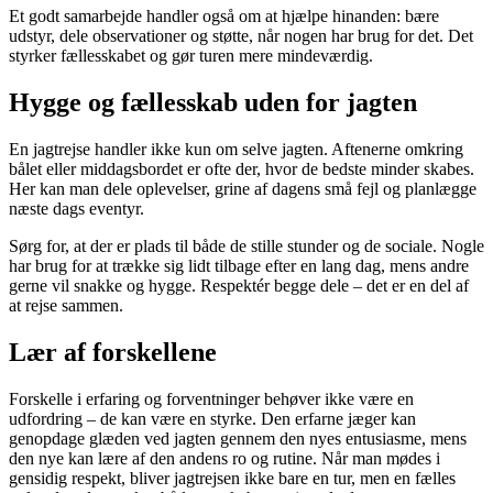
Et godt samarbejde handler også om at hjælpe hinanden: bære
udstyr, dele observationer og støtte, når nogen har brug for det. Det
styrker fællesskabet og gør turen mere mindeværdig.
Hygge og fællesskab uden for jagten
En jagtrejse handler ikke kun om selve jagten. Aftenerne omkring
bålet eller middagsbordet er ofte der, hvor de bedste minder skabes.
Her kan man dele oplevelser, grine af dagens små fejl og planlægge
næste dags eventyr.
Sørg for, at der er plads til både de stille stunder og de sociale. Nogle
har brug for at trække sig lidt tilbage efter en lang dag, mens andre
gerne vil snakke og hygge. Respektér begge dele – det er en del af
at rejse sammen.
Lær af forskellene
Forskelle i erfaring og forventninger behøver ikke være en
udfordring – de kan være en styrke. Den erfarne jæger kan
genopdage glæden ved jagten gennem den nyes entusiasme, mens
den nye kan lære af den andens ro og rutine. Når man mødes i
gensidig respekt, bliver jagtrejsen ikke bare en tur, men en fælles