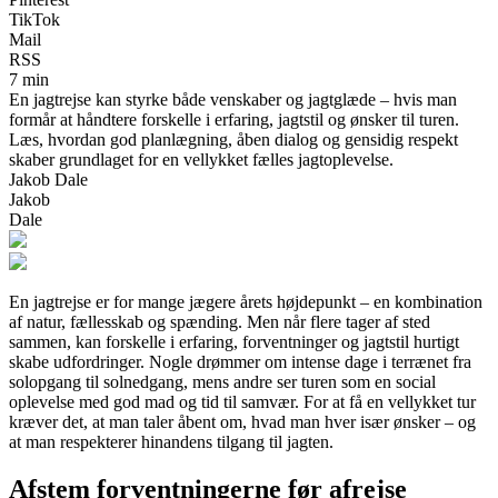
TikTok
Mail
RSS
7 min
En jagtrejse kan styrke både venskaber og jagtglæde – hvis man
formår at håndtere forskelle i erfaring, jagtstil og ønsker til turen.
Læs, hvordan god planlægning, åben dialog og gensidig respekt
skaber grundlaget for en vellykket fælles jagtoplevelse.
Jakob Dale
Jakob
Dale
En jagtrejse er for mange jægere årets højdepunkt – en kombination
af natur, fællesskab og spænding. Men når flere tager af sted
sammen, kan forskelle i erfaring, forventninger og jagtstil hurtigt
skabe udfordringer. Nogle drømmer om intense dage i terrænet fra
solopgang til solnedgang, mens andre ser turen som en social
oplevelse med god mad og tid til samvær. For at få en vellykket tur
kræver det, at man taler åbent om, hvad man hver især ønsker – og
at man respekterer hinandens tilgang til jagten.
Afstem forventningerne før afrejse