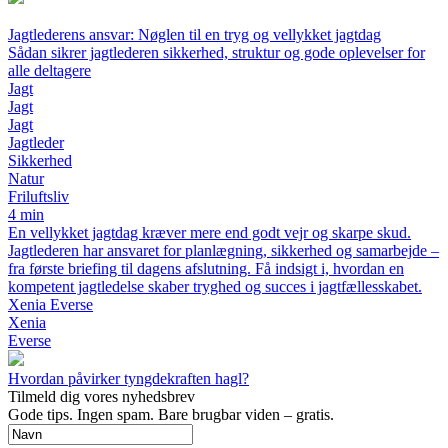
Jagtlederens ansvar: Nøglen til en tryg og vellykket jagtdag
Sådan sikrer jagtlederen sikkerhed, struktur og gode oplevelser for
alle deltagere
Jagt
Jagt
Jagt
Jagtleder
Sikkerhed
Natur
Friluftsliv
4 min
En vellykket jagtdag kræver mere end godt vejr og skarpe skud.
Jagtlederen har ansvaret for planlægning, sikkerhed og samarbejde –
fra første briefing til dagens afslutning. Få indsigt i, hvordan en
kompetent jagtledelse skaber tryghed og succes i jagtfællesskabet.
Xenia Everse
Xenia
Everse
Hvordan påvirker tyngdekraften hagl?
Tilmeld dig vores nyhedsbrev
Gode tips. Ingen spam. Bare brugbar viden – gratis.