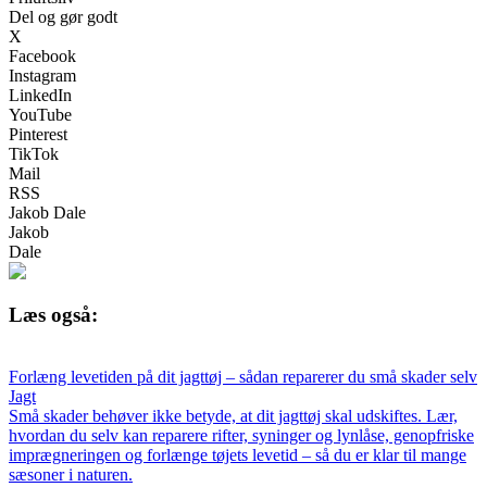
Del og gør godt
X
Facebook
Instagram
LinkedIn
YouTube
Pinterest
TikTok
Mail
RSS
Jakob Dale
Jakob
Dale
Læs også:
Forlæng levetiden på dit jagttøj – sådan reparerer du små skader selv
Jagt
Små skader behøver ikke betyde, at dit jagttøj skal udskiftes. Lær,
hvordan du selv kan reparere rifter, syninger og lynlåse, genopfriske
imprægneringen og forlænge tøjets levetid – så du er klar til mange
sæsoner i naturen.