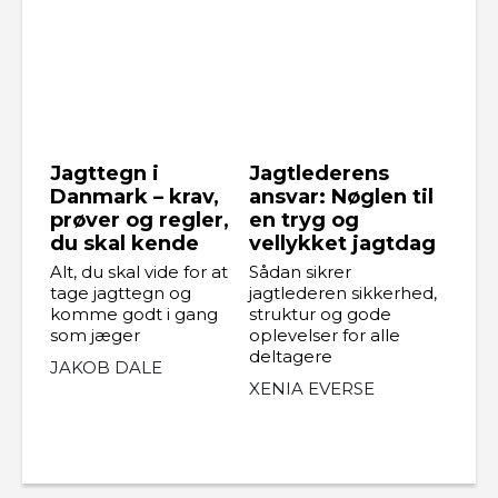
Jagttegn i
Jagtlederens
Danmark – krav,
ansvar: Nøglen til
prøver og regler,
en tryg og
du skal kende
vellykket jagtdag
Alt, du skal vide for at
Sådan sikrer
tage jagttegn og
jagtlederen sikkerhed,
komme godt i gang
struktur og gode
som jæger
oplevelser for alle
deltagere
JAKOB DALE
XENIA EVERSE