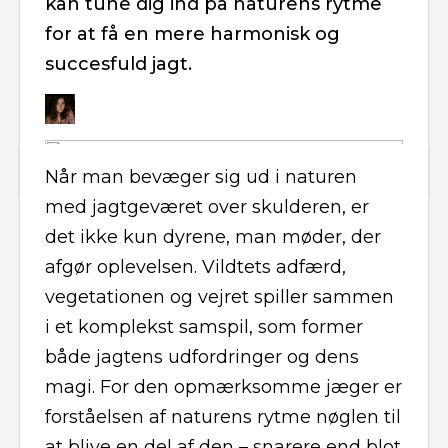
kan tune dig ind på naturens rytme
for at få en mere harmonisk og
succesfuld jagt.
Når man bevæger sig ud i naturen
med jagtgeværet over skulderen, er
det ikke kun dyrene, man møder, der
afgør oplevelsen. Vildtets adfærd,
vegetationen og vejret spiller sammen
i et komplekst samspil, som former
både jagtens udfordringer og dens
magi. For den opmærksomme jæger er
forståelsen af naturens rytme nøglen til
at blive en del af den – snarere end blot