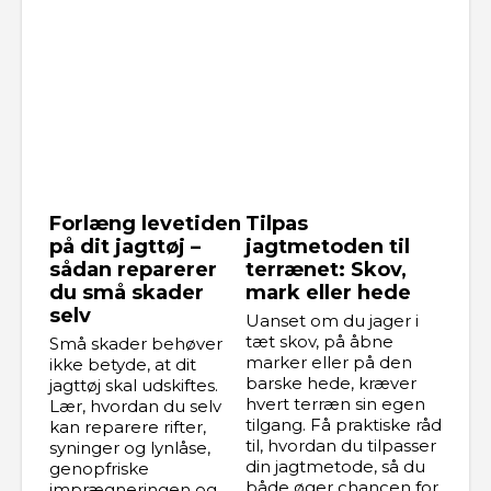
Forlæng levetiden
Tilpas
på dit jagttøj –
jagtmetoden til
sådan reparerer
terrænet: Skov,
du små skader
mark eller hede
selv
Uanset om du jager i
tæt skov, på åbne
Små skader behøver
marker eller på den
ikke betyde, at dit
barske hede, kræver
jagttøj skal udskiftes.
hvert terræn sin egen
Lær, hvordan du selv
tilgang. Få praktiske råd
kan reparere rifter,
til, hvordan du tilpasser
syninger og lynlåse,
din jagtmetode, så du
genopfriske
både øger chancen for
imprægneringen og