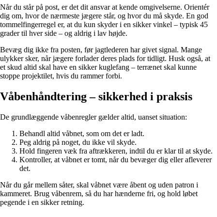
Når du står på post, er det dit ansvar at kende omgivelserne. Orientér
dig om, hvor de nærmeste jægere står, og hvor du må skyde. En god
tommelfingerregel er, at du kun skyder i en sikker vinkel – typisk 45
grader til hver side – og aldrig i lav højde.
Bevæg dig ikke fra posten, før jagtlederen har givet signal. Mange
ulykker sker, når jægere forlader deres plads for tidligt. Husk også, at
et skud altid skal have en sikker kuglefang – terrænet skal kunne
stoppe projektilet, hvis du rammer forbi.
Våbenhåndtering – sikkerhed i praksis
De grundlæggende våbenregler gælder altid, uanset situation:
Behandl altid våbnet, som om det er ladt.
Peg aldrig på noget, du ikke vil skyde.
Hold fingeren væk fra aftrækkeren, indtil du er klar til at skyde.
Kontroller, at våbnet er tomt, når du bevæger dig eller afleverer
det.
Når du går mellem såter, skal våbnet være åbent og uden patron i
kammeret. Brug våbenrem, så du har hænderne fri, og hold løbet
pegende i en sikker retning.