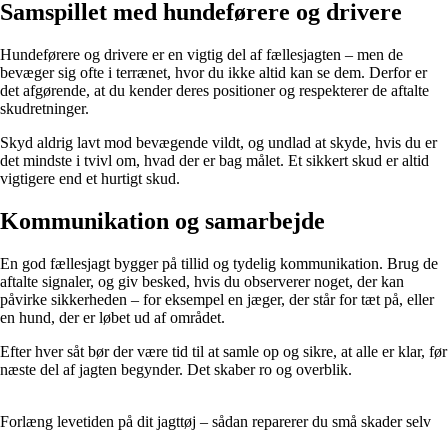
Samspillet med hundeførere og drivere
Hundeførere og drivere er en vigtig del af fællesjagten – men de
bevæger sig ofte i terrænet, hvor du ikke altid kan se dem. Derfor er
det afgørende, at du kender deres positioner og respekterer de aftalte
skudretninger.
Skyd aldrig lavt mod bevægende vildt, og undlad at skyde, hvis du er
det mindste i tvivl om, hvad der er bag målet. Et sikkert skud er altid
vigtigere end et hurtigt skud.
Kommunikation og samarbejde
En god fællesjagt bygger på tillid og tydelig kommunikation. Brug de
aftalte signaler, og giv besked, hvis du observerer noget, der kan
påvirke sikkerheden – for eksempel en jæger, der står for tæt på, eller
en hund, der er løbet ud af området.
Efter hver såt bør der være tid til at samle op og sikre, at alle er klar, før
næste del af jagten begynder. Det skaber ro og overblik.
Forlæng levetiden på dit jagttøj – sådan reparerer du små skader selv