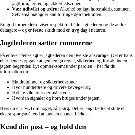
jagtform, terræn og sikkerhedszoner.
Vær udhvilet og ædru
: Alkohol og jagt hører aldrig sammen.
Selv små mængder kan forringe dømmekraften.
En god forberedelse viser respekt for både jagtlederen og de andre
deltagere – og er første skridt mod en tryg dag i naturen.
Jagtlederen sætter rammerne
På enhver fællesjagt er jagtlederen den øverste ansvarlige. Det er hans
eller hendes opgave at gennemgå regler, sikkerhed og forløb, inden
jagten begynder. Lyt opmærksomt under parolen – her får du
information om:
Skudretninger og sikkerhedszoner
Hvor hundeførere og drivere bevæger sig
Hvilke vildtarter der må skydes
Hvordan signaler og horn bruges under jagten
Hvis du er i tvivl om noget, så spørg. Det er langt bedre at stille et
ekstra spørgsmål end at tage en chance i felten.
Kend din post – og hold den