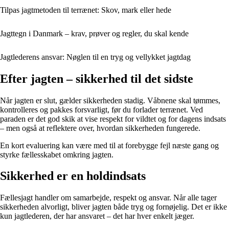
Tilpas jagtmetoden til terrænet: Skov, mark eller hede
Jagttegn i Danmark – krav, prøver og regler, du skal kende
Jagtlederens ansvar: Nøglen til en tryg og vellykket jagtdag
Efter jagten – sikkerhed til det sidste
Når jagten er slut, gælder sikkerheden stadig. Våbnene skal tømmes,
kontrolleres og pakkes forsvarligt, før du forlader terrænet. Ved
paraden er det god skik at vise respekt for vildtet og for dagens indsats
– men også at reflektere over, hvordan sikkerheden fungerede.
En kort evaluering kan være med til at forebygge fejl næste gang og
styrke fællesskabet omkring jagten.
Sikkerhed er en holdindsats
Fællesjagt handler om samarbejde, respekt og ansvar. Når alle tager
sikkerheden alvorligt, bliver jagten både tryg og fornøjelig. Det er ikke
kun jagtlederen, der har ansvaret – det har hver enkelt jæger.