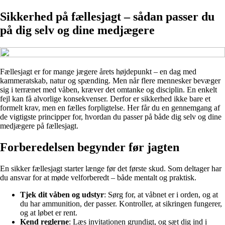
Sikkerhed på fællesjagt – sådan passer du
på dig selv og dine medjægere
Fællesjagt er for mange jægere årets højdepunkt – en dag med
kammeratskab, natur og spænding. Men når flere mennesker bevæger
sig i terrænet med våben, kræver det omtanke og disciplin. En enkelt
fejl kan få alvorlige konsekvenser. Derfor er sikkerhed ikke bare et
formelt krav, men en fælles forpligtelse. Her får du en gennemgang af
de vigtigste principper for, hvordan du passer på både dig selv og dine
medjægere på fællesjagt.
Forberedelsen begynder før jagten
En sikker fællesjagt starter længe før det første skud. Som deltager har
du ansvar for at møde velforberedt – både mentalt og praktisk.
Tjek dit våben og udstyr
: Sørg for, at våbnet er i orden, og at
du har ammunition, der passer. Kontroller, at sikringen fungerer,
og at løbet er rent.
Kend reglerne
: Læs invitationen grundigt, og sæt dig ind i